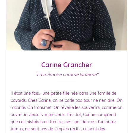
Carine Grancher
"La mémoire comme lanterne"
Il était une fois… une petite fille née dans une famille de
bavards. Chez Carine, on ne parle pas pour ne rien dire. On
raconte. On transmet. On réveille les souvenirs, comme on
ouvre un vieux livre précieux. Très tôt, Carine comprend
que ces histoires de famille, ces confidences d’un autre
temps, ne sont pas de simples récits : ce sont des