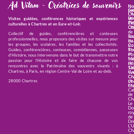
Ad Vitam - Créatrices de souvenirs
No
pa
Gu
L'A
Cha
Le
Vo
Bri
Visites guidées, conférences historiques et expériences
d'c
Pet
El
culturelles à Chartres et en Eure-et-Loir.
Cha
Off
-
de
Collectif de guides, conférencières et conteuses
Tra
to
professionnelles, nous proposons des visites sur mesure pour
tou
du
les groupes, les scolaires, les familles et les collectivités.
Co
Bo
Ro
Th
Guides, conférencières, conteuses, comédiennes, passeuses
et
Por
d’Histoire, nous intervenons dans le but de transmettre notre
Mil
Su
passion pour l’Histoire et de faire de chacune de vos
de
Hôt
rencontres avec le Patrimoine des souvenirs vivants : à
Th
Sai
Chartres, à Paris, en région Centre-Val de Loire et au-delà.
Ga
Yv
Ch
Ch
de
L'h
28000 Chartres
Ma
Ch
Ca
de
Ch
Le
Do
roy
de
Dr
L'U
Ch