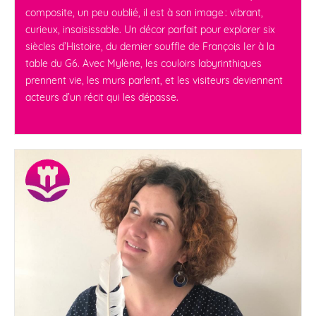
composite, un peu oublié, il est à son image : vibrant,
curieux, insaisissable. Un décor parfait pour explorer six
siècles d’Histoire, du dernier souffle de François Ier à la
table du G6. Avec Mylène, les couloirs labyrinthiques
prennent vie, les murs parlent, et les visiteurs deviennent
acteurs d’un récit qui les dépasse.