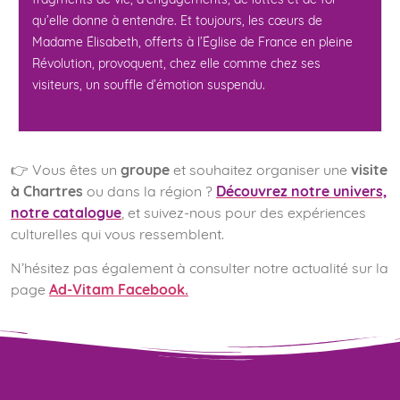
fragments de vie, d’engagements, de luttes et de foi
qu’elle donne à entendre. Et toujours, les cœurs de
Madame Élisabeth, offerts à l’Église de France en pleine
Révolution, provoquent, chez elle comme chez ses
visiteurs, un souffle d’émotion suspendu.
👉 Vous êtes un
groupe
et souhaitez organiser une
visite
à Chartres
ou dans la région ?
Découvrez notre univers,
notre catalogue
, et suivez-nous pour des expériences
culturelles qui vous ressemblent.
N’hésitez pas également à consulter notre actualité sur la
page
Ad-Vitam Facebook.